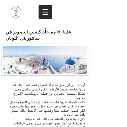
علينا & مفاجأة كيسي التصوير في
سانتوريني اليونان
أراد كيسي أن يفعل مفاجأة
اقتراح لصديقته
ألينا ، لقد
رتبوا
جلسة تصوير للأزواج ، لكن كيسي تواصل معي
بشكل منفصل
يخبرني عن خطته الرومانسية لاقتراح
مفاجئ.
كانت الخطة تقريبا فاسدة
عند القيادة إلى الموقع ، مثل
Casey
كان الخاتم في جيبه وعلينا
ضع يدها على حجره ،
لكن كيسي حملت يدها وقبلتها حتى لا تفعل ذلك
تشعر
بالحلقة المخفية.
كان لدينا شرف التقاط هذه اللحظة الجميلة!
Alayana هو أيضًا مصور فوتوغرافي رائع في الولايات